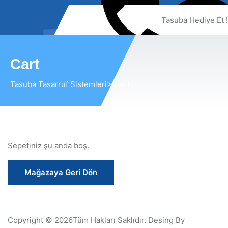
Tasuba Hediye Et !
0850 308 28 61
En Büyük Kazanç
Cart
Tasarruftur...
Tasuba Tasarruf Sistemleri
> Cart
Sepetiniz şu anda boş.
Mağazaya Geri Dön
Copyright © 2026Tüm Hakları Saklıdır. Desing By