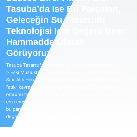
Tasuba’da Ise Bu Parçaları,
Geleceğin Su Tasarrufu
Teknolojisi Için Değerli Birer
Hammadde Olarak
Görüyoruz.
Tasuba Tasarruf Sistemleri
>
Blog
>
Uncategorized
> Eski Muslukları Geleceğe Dönüştürüyoruz: Tasuba ile
Sıfır Atık HareketiDünyamızın kaynakları sınırlı; biz ise
“atık” kavramını yeniden tanımlıyoruz. Çoğu insan için
ömrünü tamamlamış, kireçlenmiş veya işlevini yitirmiş
eski musluk uçları sadece birer atıktır. Biz Tasuba’da ise
bu parçaları, geleceğin su tasarrufu teknolojisi için
değerli birer hammadde olarak görüyoruz.