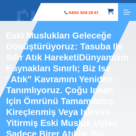
0850 308 28 61
Eski Muslukları Geleceğe
Dönüştürüyoruz: Tasuba Ile
Sıfır Atık HareketiDünyamızın
Kaynakları Sınırlı; Biz Ise
“atık” Kavramını Yeniden
Tanımlıyoruz. Çoğu Insan
Için Ömrünü Tamamlamış,
Kireçlenmiş Veya Işlevini
Yitirmiş Eski Musluk Uçları
Sadece Birer Atıktır. Biz