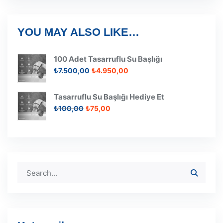
YOU MAY ALSO LIKE…
100 Adet Tasarruflu Su Başlığı
Orijinal
Şu
₺
7.500,00
₺
4.950,00
fiyat:
andaki
₺7.500,00.
fiyat:
Tasarruflu Su Başlığı Hediye Et
₺4.950,00.
Orijinal
Şu
₺
100,00
₺
75,00
fiyat:
andaki
₺100,00.
fiyat:
₺75,00.